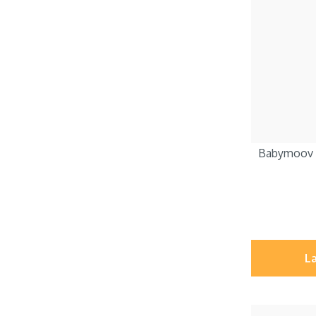
Babymoov S
Læ