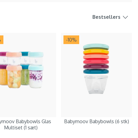
Bestsellers
%
-10
%
ymoov Babybowls Glas
Babymoov Babybowls (6 stk)
Multiset (1 sæt)