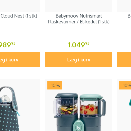
loud Nest (1 stk)
Babymoov Nutrismart
B
Flaskevarmer / El-kedel (1 stk)
989
1.049
95
95
g i kurv
Læg i kurv
-10
%
-10