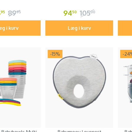
5
89
94
105
95
95
50
00
g i kurv
Læg i kurv
-15
%
-24