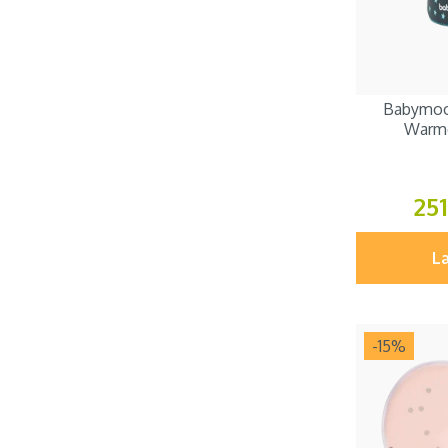
Babymoov
Warmer
251
Læ
-15
%