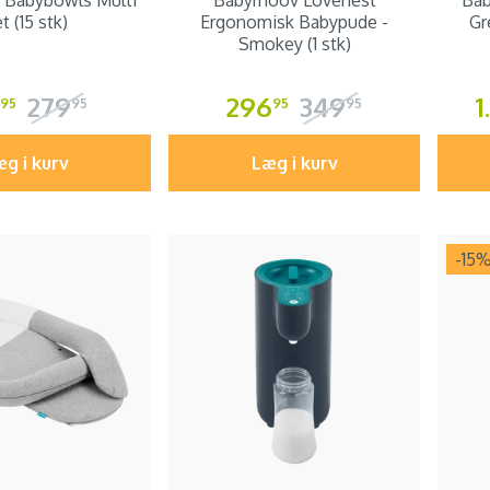
Babybowls Multi
Babymoov Lovenest
Bab
t (15 stk)
Ergonomisk Babypude -
Gr
Smokey (1 stk)
279
296
349
1
95
95
95
95
g i kurv
Læg i kurv
-15