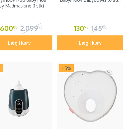
ymoov Nutribaby Plus
Babymoov Babybowls (6 stk)
ey Madmaskine (1 stk)
.600
2.099
130
145
00
95
95
00
Læg i kurv
Læg i kurv
%
-15
%