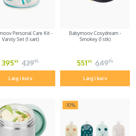
oov Personal Care Kit -
Babymoov Cosydream -
Vanity Set (1 sæt)
Smokey (1 stk)
395
439
551
649
95
95
95
95
Læg i kurv
Læg i kurv
-10
%