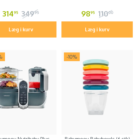
314
349
98
110
95
95
95
00
Læg i kurv
Læg i kurv
%
-10
%