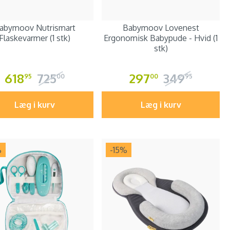
abymoov Nutrismart
Babymoov Lovenest
Flaskevarmer (1 stk)
Ergonomisk Babypude - Hvid (1
stk)
618
725
297
349
95
00
00
95
Læg i kurv
Læg i kurv
%
-15
%