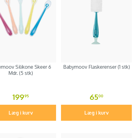
moov Silikone Skeer 6
Babymoov Flaskerenser (1 stk)
Mdr. (5 stk)
199
65
95
00
Læg i kurv
Læg i kurv