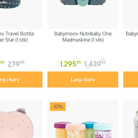
 Travel Bottle
Babymoov Nutribaby One
Babym
 Star (1 stk)
Madmaskine (1 stk)
279
1.295
1.439
95
95
95
95
g i kurv
Læg i kurv
-10
%