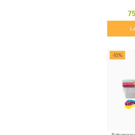
7
Læ
-10
%