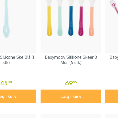
ilikone Ske Blå (1
Babymoov Silikone Skeer 8
Baby
stk)
Mdr. (5 stk)
45
69
00
95
g i kurv
Læg i kurv