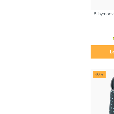
Babymoov C
Læ
-10
%