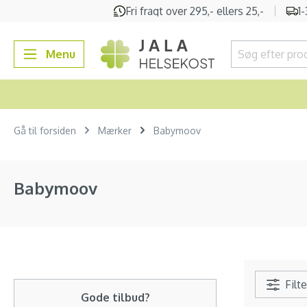
Fri fragt over 295,- ellers 25,-
1
 søgning
Gå til hovednavigation
Menu
Gå til forsiden
Mærker
Babymoov
Babymoov
Filte
Gode tilbud?