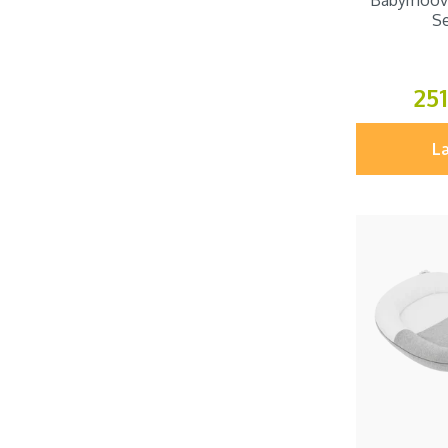
Babymoov 
Se
251
Læ