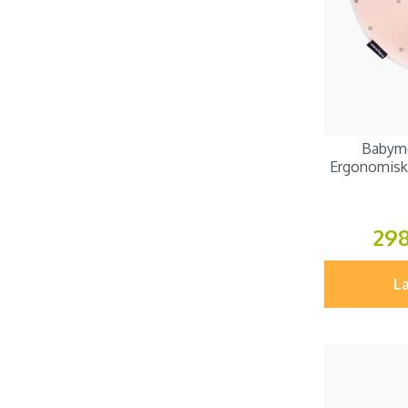
Babym
Ergonomisk 
29
Læ