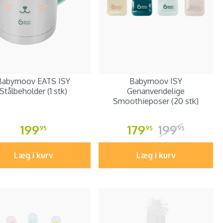
Babymoov EATS ISY
Babymoov ISY
Stålbeholder (1 stk)
Genanvendelige
Smoothieposer (20 stk)
199
179
199
95
95
95
Læg i kurv
Læg i kurv