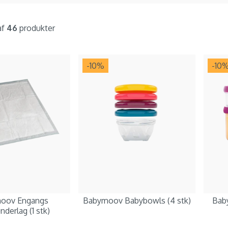
af
46
produkter
-10
%
-10
oov Engangs
Babymoov Babybowls (4 stk)
Bab
nderlag (1 stk)