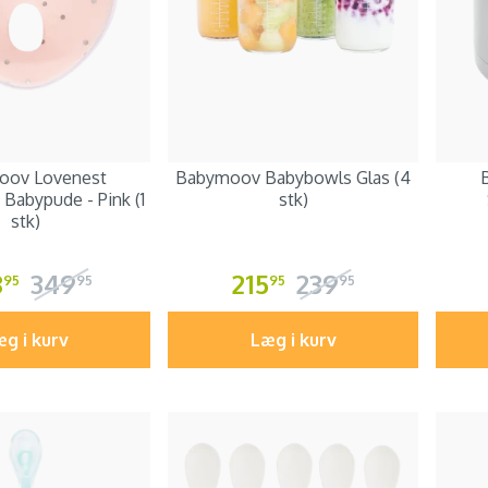
oov Lovenest
Babymoov Babybowls Glas (4
Babypude - Pink (1
stk)
stk)
8
349
215
239
95
95
95
95
g i kurv
Læg i kurv