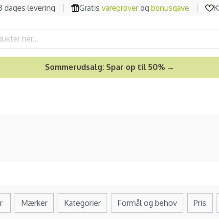
-3 dages levering
Gratis
vareprøver
og
bonusgave
K
Sommerudsalg: Spar op til 50% →
r
Mærker
Kategorier
Formål og behov
Pris