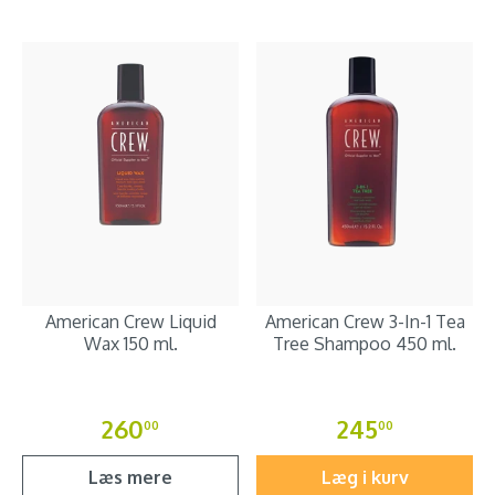
American Crew Liquid
American Crew 3-In-1 Tea
Wax 150 ml.
Tree Shampoo 450 ml.
260
245
00
00
Læs mere
Læg i kurv