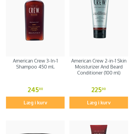
American Crew 3-In-1
American Crew 2-in-1 Skin
Shampoo 450 ml.
Moisturizer And Beard
Conditioner (100 ml)
245
225
00
00
Læg i kurv
Læg i kurv