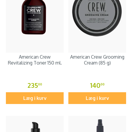
American Crew
American Crew Grooming
Revitalizing Toner 150 ml.
Cream (85 g)
235
140
00
00
Læg i kurv
Læg i kurv