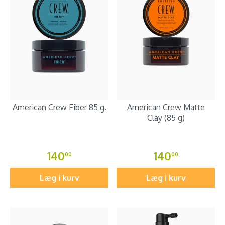
American Crew Fiber 85 g.
American Crew Matte
Clay (85 g)
140
140
00
00
Læg i kurv
Læg i kurv