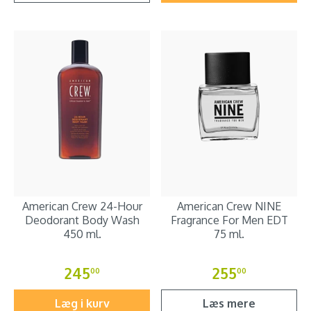
American Crew 24-Hour
American Crew NINE
Deodorant Body Wash
Fragrance For Men EDT
450 ml.
75 ml.
245
255
00
00
Læg i kurv
Læs mere