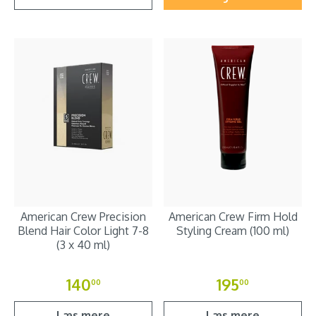
American Crew Precision
American Crew Firm Hold
Blend Hair Color Light 7-8
Styling Cream (100 ml)
(3 x 40 ml)
140
195
00
00
Læs mere
Læs mere