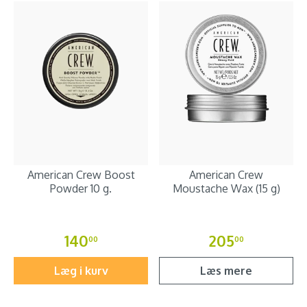
American Crew Boost
American Crew
Powder 10 g.
Moustache Wax (15 g)
140
205
00
00
Læg i kurv
Læs mere