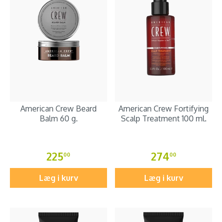
American Crew Beard
American Crew Fortifying
Balm 60 g.
Scalp Treatment 100 ml.
225
274
00
00
Læg i kurv
Læg i kurv