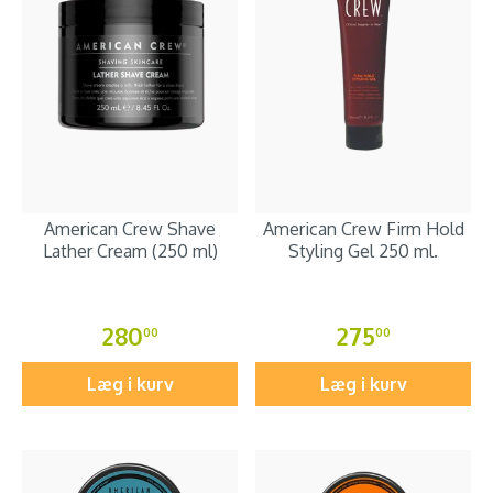
American Crew Shave
American Crew Firm Hold
Lather Cream (250 ml)
Styling Gel 250 ml.
280
275
00
00
Læg i kurv
Læg i kurv