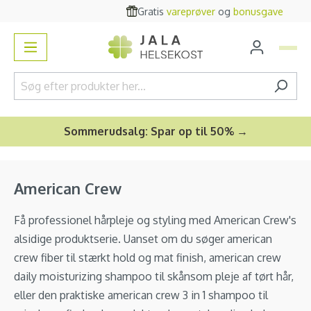
Gratis
vareprøver
og
bonusgave
vedindhold
Sommerudsalg: Spar op til 50% →
American Crew
Få professionel hårpleje og styling med American Crew's
alsidige produktserie. Uanset om du søger american
crew fiber til stærkt hold og mat finish, american crew
daily moisturizing shampoo til skånsom pleje af tørt hår,
eller den praktiske american crew 3 in 1 shampoo til